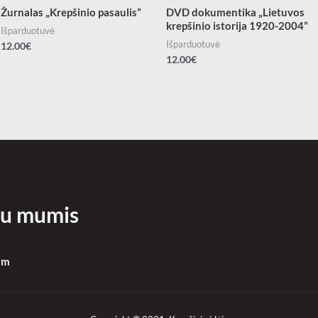
Žurnalas „Krepšinio pasaulis”
DVD dokumentika „Lietuvos
krepšinio istorija 1920-2004”
Išparduotuvė
Išparduotuvė
12.00
€
12.00
€
 su mumis
om