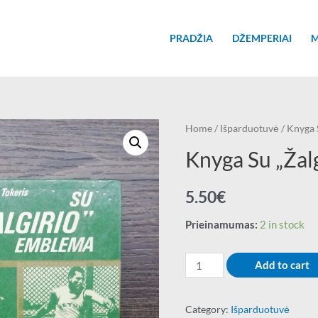
PRADŽIA
DŽEMPERIAI
M
Home
/
Išparduotuvė
/ Knyga 
Knyga Su „Žal
5.50
€
Prieinamumas:
2 in stock
Knyga
Add to cart
Su
"Žalgirio"
Category:
Išparduotuvė