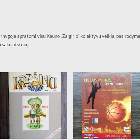
 Knygoje aprašomi visų Kauno „Žalgirio” kolektyvų veikla, pasirodymai,
to šakų atstovų.