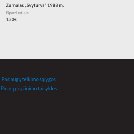
Žurnalas „Švyturys” 1988 m.
Išparduotuvė
1.50
€
Paslaugų teikimo sąlygos
Pinigų grąžinimo taisyklės