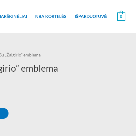
0
ARŠKINĖLIAI
NBA KORTELĖS
IŠPARDUOTUVĖ
Su „Žalgirio” emblema
girio” emblema