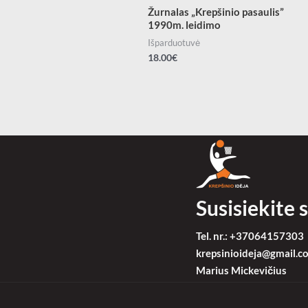
Žurnalas „Krepšinio pasaulis”
1990m. leidimo
Išparduotuvė
18.00
€
Susisiekite
Tel. nr.: +37064157303
krepsinioideja@gmail.c
Marius Mickevičius