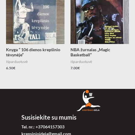
Knyga ” 106 dienos krepšinio
NBA žurnalas „Magic
tėvynėje”
Basketball”
Išparduotuvė
Išparduotuvė
6.50
€
7.00
€
Susisiekite su mumis
Tel. nr.: +37064157303
krepsinioideja@gmail.com