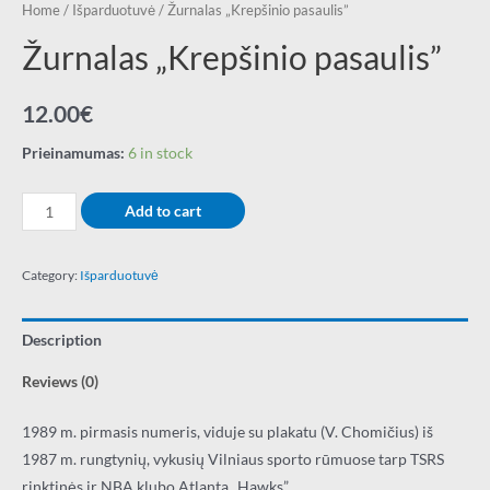
Home
/
Išparduotuvė
/ Žurnalas „Krepšinio pasaulis”
Žurnalas „Krepšinio pasaulis”
12.00
€
Prieinamumas:
6 in stock
Žurnalas
Add to cart
"Krepšinio
pasaulis"
Category:
Išparduotuvė
quantity
Description
Reviews (0)
1989 m. pirmasis numeris, viduje su plakatu (V. Chomičius) iš
1987 m. rungtynių, vykusių Vilniaus sporto rūmuose tarp TSRS
rinktinės ir NBA klubo Atlanta „Hawks”