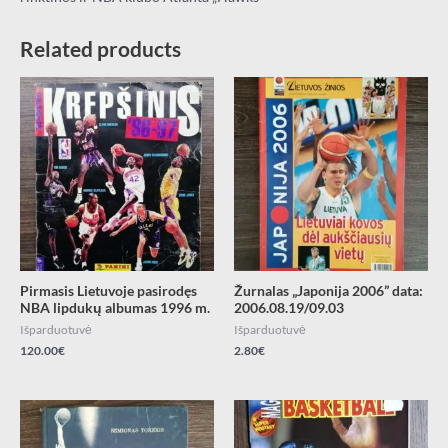
Related products
Pirmasis Lietuvoje pasirodęs
Žurnalas „Japonija 2006” data:
NBA lipdukų albumas 1996 m.
2006.08.19/09.03
Išparduotuvė
Išparduotuvė
120.00
€
2.80
€