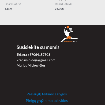
Išparduotuvė
Išparduotuvė
1.80
€
24.00
€
Susisiekite su mumis
Tel. nr.: +37064157303
krepsinioideja@gmail.com
Marius Mickevičius
Paslaugų teikimo sąlygos
Pinigų grąžinimo taisyklės