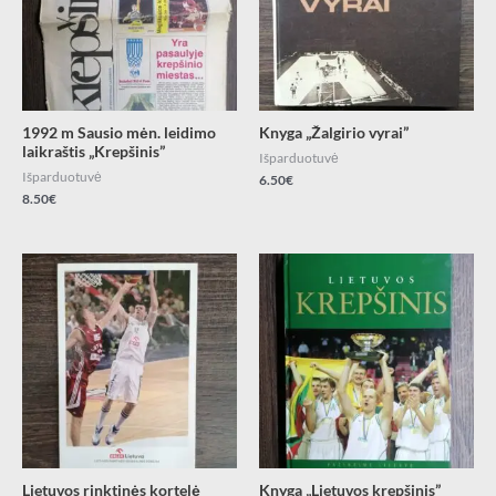
1992 m Sausio mėn. leidimo
Knyga „Žalgirio vyrai”
laikraštis „Krepšinis”
Išparduotuvė
Išparduotuvė
6.50
€
8.50
€
Lietuvos rinktinės kortelė
Knyga „Lietuvos krepšinis”