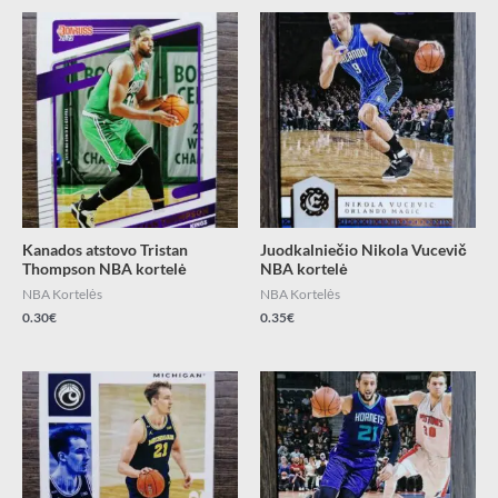
Kanados atstovo Tristan
Juodkalniečio Nikola Vucevič
Thompson NBA kortelė
NBA kortelė
NBA Kortelės
NBA Kortelės
0.30
€
0.35
€