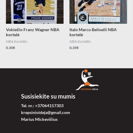
Vokiečio Franz Wagner NBA
Italo Marco Belinelli NBA
kortelė
kortelė
NBA Kortelės
NBA Kortelės
0.30
€
0.35
€
Susisiekite su mumis
Tel. nr.: +37064157303
krepsinioideja@gmail.com
Marius Mickevičius