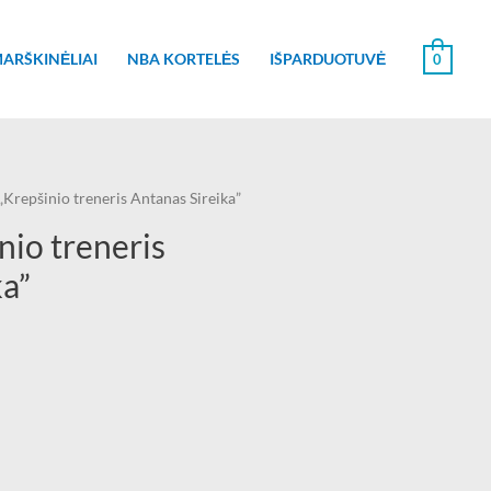
0
ARŠKINĖLIAI
NBA KORTELĖS
IŠPARDUOTUVĖ
„Krepšinio treneris Antanas Sireika”
nio treneris
ka”