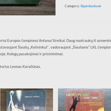
Category:
Išparduotuvė
riui Europos čempionui Antanui Sireikai. Daug nuotraukų iš asmenini
tstovaujant Šiaulių „Kelininkui“ , vadovaujant „Šiauliams“ LKL čempio
je. Kolegų pasakojimai ir prisiminimai.
torius Leonas Karaliūnas.