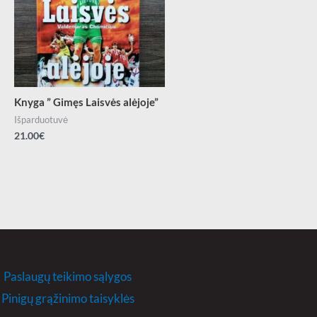
Knyga ” Gimęs Laisvės alėjoje”
Išparduotuvė
21.00
€
Paslaugų teikimo sąlygos
Pinigų grąžinimo taisyklės