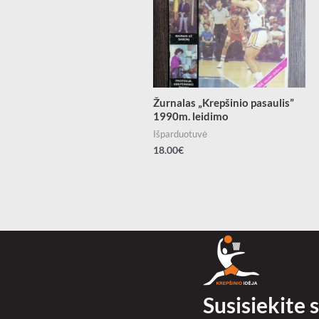
Žurnalas „Krepšinio pasaulis”
1990m. leidimo
Išparduotuvė
18.00
€
Susisiekite