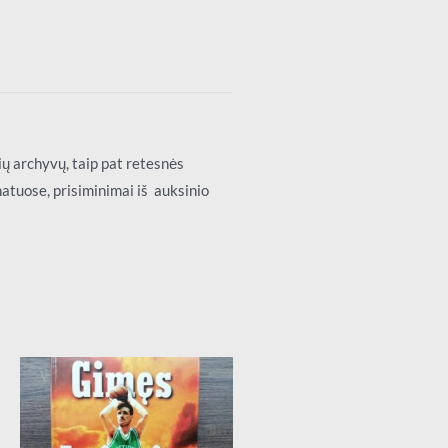
ų archyvų, taip pat retesnės
natuose, prisiminimai iš auksinio