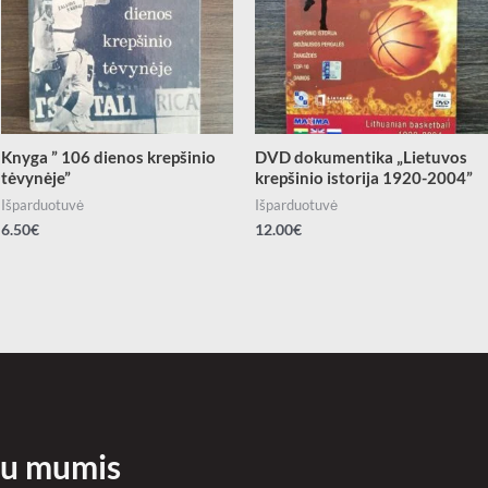
Knyga ” 106 dienos krepšinio
DVD dokumentika „Lietuvos
tėvynėje”
krepšinio istorija 1920-2004”
Išparduotuvė
Išparduotuvė
6.50
€
12.00
€
 su mumis