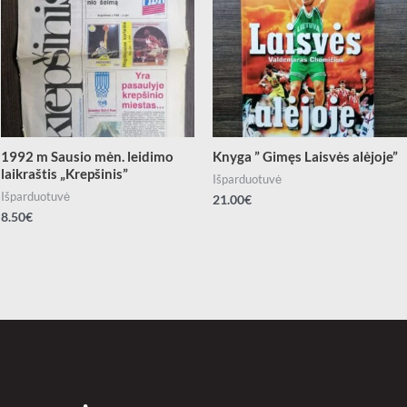
1992 m Sausio mėn. leidimo
Knyga ” Gimęs Laisvės alėjoje”
laikraštis „Krepšinis”
Išparduotuvė
Išparduotuvė
21.00
€
8.50
€